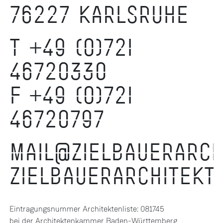
76227 KARLSRUHE
T +49 (0)721
46720330
F +49 (0)721
46720797
MAIL@ZIELBAUERARCH
ZIELBAUERARCHITEKT
Eintragungsnummer Architektenliste: 081745
bei der Architektenkammer Baden-Württemberg